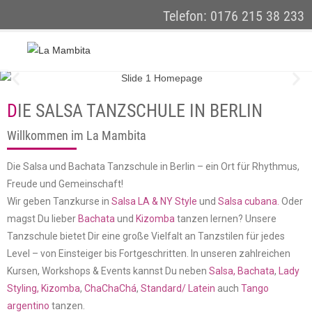
Telefon: 0176 215 38 233
DIE SALSA TANZSCHULE IN BERLIN
Willkommen im La Mambita
Die Salsa und Bachata Tanzschule in Berlin – ein Ort für Rhythmus,
Freude und Gemeinschaft!
Wir geben Tanzkurse in
Salsa LA & NY Style
und
Salsa cubana.
Oder
magst Du lieber
Bachata
und
Kizomba
tanzen lernen? Unsere
Tanzschule bietet Dir eine große Vielfalt an Tanzstilen für jedes
Level – von Einsteiger bis Fortgeschritten. In unseren zahlreichen
Kursen, Workshops & Events kannst Du neben
Salsa,
Bachata
,
Lady
Styling,
Kizomba
,
ChaChaChá
,
Standard/ Latein
auch
Tango
argentino
tanzen.