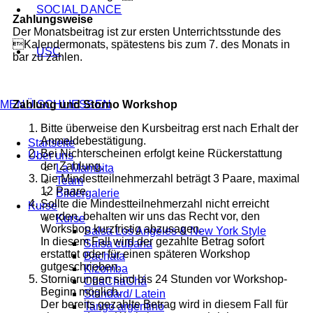
SOCIAL DANCE
Zahlungsweise
Der Monatsbeitrag ist zur ersten Unterrichtsstunde des
Kalendermonats, spätestens bis zum 7. des Monats in
USC
bar zu zahlen.
MENÜ
Zahlung und Storno Workshop
SCHLIESSEN
Bitte überweise den Kursbeitrag erst nach Erhalt der
Anmeldebestätigung.
Startseite
Bei Nichterscheinen erfolgt keine Rückerstattung
Über uns
der Zahlung.
La Mambita
Die Mindestteilnehmerzahl beträgt 3 Paare, maximal
Team
12 Paare.
Bildergalerie
Sollte die Mindestteilnehmerzahl nicht erreicht
Kurse
werden, behalten wir uns das Recht vor, den
Kurse
Workshop kurzfristig abzusagen.
Salsa Los Angeles & New York Style
In diesem Fall wird der gezahlte Betrag sofort
Salsa cubana
erstattet oder für einen späteren Workshop
Bachata
gutgeschrieben.
Kizomba
Stornierungen sind bis 24 Stunden vor Workshop-
ChaChaChá
Beginn möglich.
Standard/ Latein
Der bereits gezahlte Betrag wird in diesem Fall für
Tango argentino