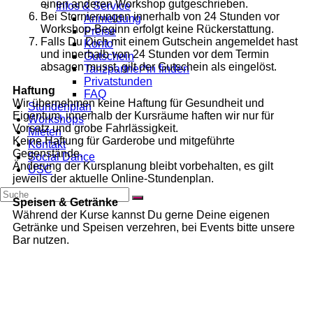
einen anderen Workshop gutgeschrieben.
Infos & Service
Bei Stornierungen innerhalb von 24 Stunden vor
Anmeldung
Workshop-Beginn erfolgt keine Rückerstattung.
Preise
Falls Du Dich mit einem Gutschein angemeldet hast
Konto
und innerhalb von 24 Stunden vor dem Termin
Gutschein
absagen musst, gilt der Gutschein als eingelöst.
Tanzpartner*in finden
Privatstunden
Haftung
FAQ
Wir übernehmen keine Haftung für Gesundheit und
Stundenplan
Eigentum, innerhalb der Kursräume haften wir nur für
Workshops
Vorsatz und grobe Fahrlässigkeit.
Mieten
Keine Haftung für Garderobe und mitgeführte
Kontakt
Gegenstände.
Social Dance
Änderung der Kursplanung bleibt vorbehalten, es gilt
USC
jeweils der aktuelle Online-Stundenplan.
Speisen & Getränke
Während der Kurse kannst Du gerne Deine eigenen
Getränke und Speisen verzehren, bei Events bitte unsere
Bar nutzen.