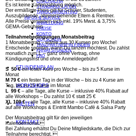
CHACHACHÁ
Es ist keine Kartenzahlung möglich.
STANDARD/ LATEIN
Der ermäßigte Preis gilt für Schüler, Studenten,
TANGO ARGENTINO
Auszubildende, alleinerziehende Eltern & Rentner.
INFOS & SERVICE
Alle Preise verstehen sich inkl. 19% Mwst. & 3,75%
ANMELDUNG
GEMA-Gebühren
PREISE
KONTO
Teilnahmebedingungen Monatsbeitrag
GUTSCHEIN
1 Monatsbeitrag – wähle aus 30 Kursen pro Woche!
TANZPARTNER*IN FINDEN
Entscheide spontan, wann Du tanzen möchtest. Du zahlst
PRIVATSTUNDEN
monatlich zum 1. – ganz ohne Vertrag, ohne
FAQ
Kündigungsfrist und ohne Anmeldegebühr!
STUNDENPLAN
S 50 €
ein fester Kurs pro Woche – bis zu 5 Kurse im
Monat
M 79 €
ein fester Tag in der Woche – bis zu 4 Kurse am
Tag, bis zu 15 Kurse im Monat
WORKSHOPS
L 99 €
– alle Tage, alle Kurse – inklusive 40% Rabatt auf
alle Workshops – Du zahlst 10 € statt 25 €
XL 109 €
– alle Tage, alle Kurse – inklusive 40% Rabatt
MIETEN
auf alle Workshops & Eintritt Mambo Café & Salsa Party
Der Monatsbeitrag gilt für den jeweiligen
KONTAKT
Kalendermonat.
Bei Zahlung erhältst Du Deine Mitgliedskarte, die Dich zur
Teilnahme berechtigt. 