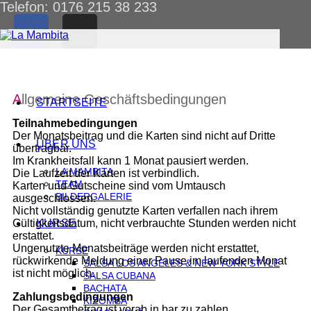
Telefon: 0176 215 38 233
Allgemeine Geschäftsbedingungen
STARTSEITE
Teilnahmebedingungen
Der Monatsbeitrag und die Karten sind nicht auf Dritte
ÜBER UNS
übertragbar.
Im Krankheitsfall kann 1 Monat pausiert werden.
LA MAMBITA
Die Laufzeit der Karten ist verbindlich.
TEAM
Karten und Gutscheine sind vom Umtausch
BILDERGALERIE
ausgeschlossen.
Nicht vollständig genutzte Karten verfallen nach ihrem
Gültigkeitsdatum, nicht verbrauchte Stunden werden nicht
KURSE
erstattet.
Ungenutzte Monatsbeiträge werden nicht erstattet,
KURSE
rückwirkende Meldung einer Pause im laufenden Monat
SALSA LOS ANGELES & NEW YORK STYLE
ist nicht möglich.
SALSA CUBANA
BACHATA
Zahlungsbedingungen
KIZOMBA
Der Gesamtbetrag ist vorab in bar zu zahlen.